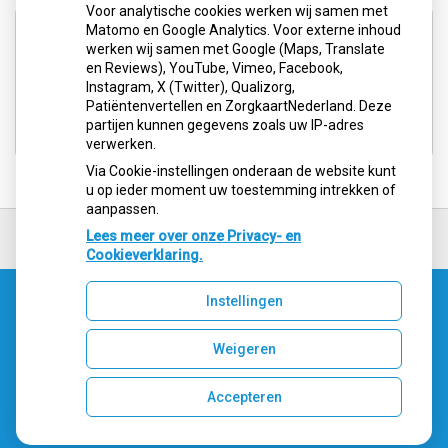
Voor analytische cookies werken wij samen met
Aangesloten bij:
Matomo en Google Analytics. Voor externe inhoud
werken wij samen met Google (Maps, Translate
en Reviews), YouTube, Vimeo, Facebook,
Instagram, X (Twitter), Qualizorg,
Patiëntenvertellen en ZorgkaartNederland. Deze
partijen kunnen gegevens zoals uw IP-adres
verwerken.
Via Cookie-instellingen onderaan de website kunt
u op ieder moment uw toestemming intrekken of
aanpassen.
Ga
terug
Lees meer over onze Privacy- en
naar
Cookieverklaring.
de
bovenkant
Instellingen
van
Uw Zorg Online
|
Beheer
de
website
Weigeren
Accepteren
Privacy verklaring
|
Cookie-instellingen
|
Voorwaarden