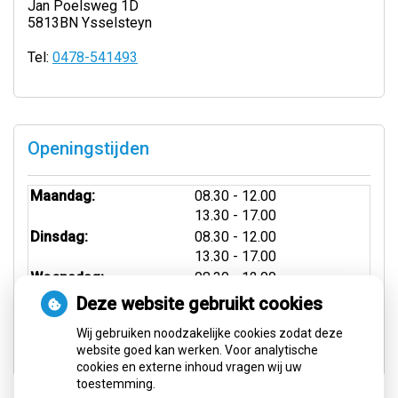
Jan Poelsweg 1D
5813BN Ysselsteyn
Tel:
0478-541493
Openingstijden
tot
Maandag:
08.30
- 12.00
tot
13.30
- 17.00
tot
Dinsdag:
08.30
- 12.00
tot
13.30
- 17.00
tot
Woensdag:
08.30
- 12.00
tot
13.30
- 17.00
Deze website gebruikt cookies
tot
Donderdag:
08.30
- 12.00
Wij gebruiken noodzakelijke cookies zodat deze
tot
13.30
- 17.00
website goed kan werken. Voor analytische
cookies en externe inhoud vragen wij uw
toestemming.