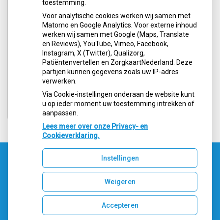
toestemming.
Voor analytische cookies werken wij samen met
Matomo en Google Analytics. Voor externe inhoud
Datum
Praktijk
telefoonnummer
werken wij samen met Google (Maps, Translate
en Reviews), YouTube, Vimeo, Facebook,
Instagram, X (Twitter), Qualizorg,
Patiëntenvertellen en ZorgkaartNederland. Deze
partijen kunnen gegevens zoals uw IP-adres
verwerken.
Via Cookie-instellingen onderaan de website kunt
u op ieder moment uw toestemming intrekken of
aanpassen.
Lees meer over onze Privacy- en
Cookieverklaring.
Instellingen
Uw Zorg Online
|
Beheer
Weigeren
Accepteren
Privacy verklaring
|
Cookie-instellingen
|
Voorwaarden