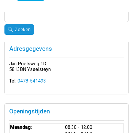
Zoeken
Adresgegevens
Jan Poelsweg 1D
5813BN Ysselsteyn
Tel:
0478-541493
Openingstijden
tot
Maandag:
08.30
- 12.00