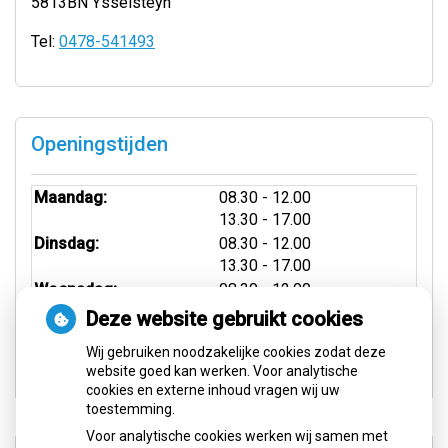
5813BN Ysselsteyn
Tel:
0478-541493
Openingstijden
tot
Maandag:
08.30
- 12.00
tot
13.30
- 17.00
tot
Dinsdag:
08.30
- 12.00
tot
13.30
- 17.00
tot
Woensdag:
08.30
- 12.00
tot
13.30
- 17.00
Deze website gebruikt cookies
tot
Donderdag:
08.30
- 12.00
Wij gebruiken noodzakelijke cookies zodat deze
tot
13.30
- 17.00
website goed kan werken. Voor analytische
cookies en externe inhoud vragen wij uw
toestemming.
Voor analytische cookies werken wij samen met