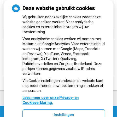
tot
Woensdag:
08.30
- 12.00
tot
13.30
- 17.00
Deze website gebruikt cookies
tot
Donderdag:
08.30
- 12.00
Wij gebruiken noodzakelijke cookies zodat deze
tot
13.30
- 17.00
website goed kan werken. Voor analytische
cookies en externe inhoud vragen wij uw
toestemming.
Voor analytische cookies werken wij samen met
Aangesloten bij:
Matomo en Google Analytics. Voor externe inhoud
werken wij samen met Google (Maps, Translate
en Reviews), YouTube, Vimeo, Facebook,
Instagram, X (Twitter), Qualizorg,
Patiëntenvertellen en ZorgkaartNederland. Deze
partijen kunnen gegevens zoals uw IP-adres
verwerken.
Via Cookie-instellingen onderaan de website kunt
u op ieder moment uw toestemming intrekken of
aanpassen.
Ga
terug
Lees meer over onze Privacy- en
naar
Cookieverklaring.
de
bovenkant
Instellingen