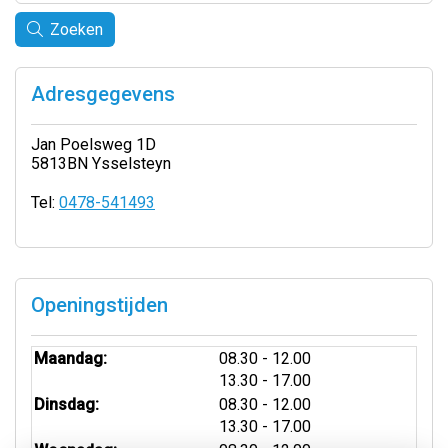
Zoeken
Adresgegevens
Jan Poelsweg 1D
5813BN Ysselsteyn
Tel:
0478-541493
Openingstijden
tot
Maandag:
08.30
- 12.00
tot
13.30
- 17.00
tot
Dinsdag:
08.30
- 12.00
tot
13.30
- 17.00